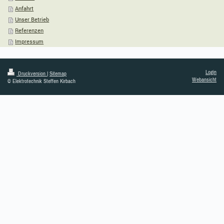
Anfahrt
Unser Betrieb
Referenzen
Impressum
Login
Druckversion
|
Sitemap
Webansicht
© Elektrotechnik Steffen Kirbach